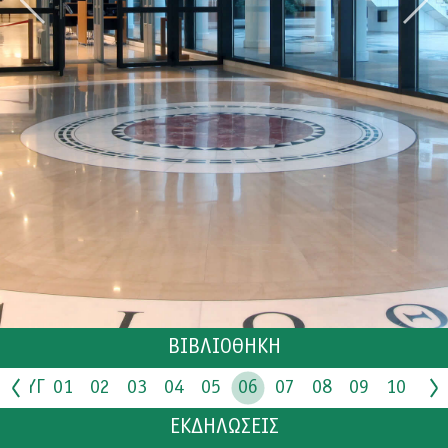
ΒΙΒΛΙΟΘΗΚΗ
1
ΑΥΓ
01
02
03
04
ΚΑΤΑΛΟΓΟΣ
05
06
07
08
09
10
11
12
ΕΚΔΗΛΩΣΕΙΣ
ΣΧΕΤΙΚΑ ΜΕ ΕΜΑΣ