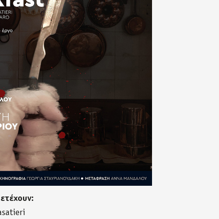
μετέχουν:
satieri