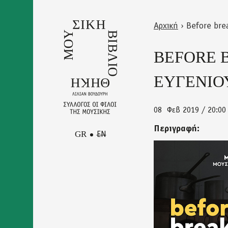
Skip
to
Αρχική
›
Before bre
main
Back
Είστε
content
to
BEFORE 
εδώ
top
ΕΥΓΕΝΙΟΥ
08
Φεβ 2019 / 20:00
Περιγραφή:
GR
EN
synavlies_8.2
Facebook
Επικοινωνία
Instagram
Newsletter
Youtube
Πολιτική Απορρήτου και
Όροι Χρήσης