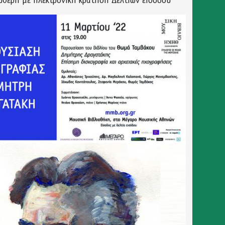
ύθερη με ηλεκτρονική κράτηση Δελτίων εισόδου