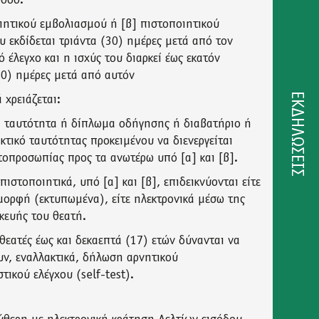
σοδο:
ιητικού εμβολιασμού ή [β] πιστοποιητικού
 εκδίδεται τριάντα (30) ημέρες μετά από τον
ό έλεγχο και η ισχύς του διαρκεί έως εκατόν
0) ημέρες μετά από αυτόν
ΕΚΔΗΛΩΣΕΙΣ
 χρειάζεται:
ή ταυτότητα ή δίπλωμα οδήγησης ή διαβατήριο ή
κτικό ταυτότητας προκειμένου να διενεργείται
τοπροσωπίας προς τα ανωτέρω υπό [α] και [β].
πιστοποιητικά, υπό [α] και [β], επιδεικνύονται είτε
μορφή (εκτυπωμένα), είτε ηλεκτρονικά μέσω της
κευής του θεατή.
 θεατές έως και δεκαεπτά (17) ετών δύνανται να
ν, εναλλακτικά, δήλωση αρνητικού
τικού ελέγχου (self-test).