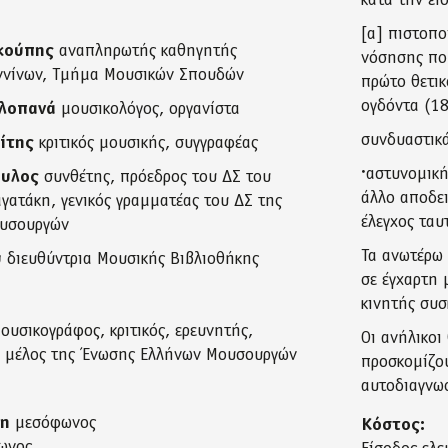
κατά την εί
[α] πιστοπο
ικούπης
αναπληρωτής καθηγητής
νόσησης που
ννίνων, Τμήμα Μουσικών Σπουδών
πρώτο θετικ
ογδόντα (18
αλοπανά
μουσικολόγος, οργανίστα
συνδυαστικά
ίτης
κριτικός μουσικής, συγγραφέας
·αστυνομικ
ουλος
συνθέτης, πρόεδρος του ΔΣ του
άλλο αποδει
γατάκη, γενικός γραμματέας του ΔΣ της
έλεγχος ταυ
ουσουργών
Τα ανωτέρω 
υ
διευθύντρια Μουσικής Βιβλιοθήκης
σε έγχαρτη 
κινητής συσ
ουσικογράφος, κριτικός, ερευνητής,
Οι ανήλικοι
ο μέλος της Ένωσης Ελλήνων Μουσουργών
προσκομίζου
αυτοδιαγνωσ
λη
μεσόφωνος
Κόστος:
ωνος