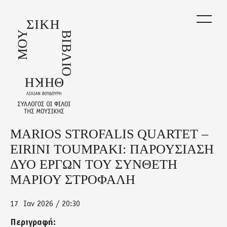
Skip
to
main
content
MARIOS STROFALIS QUARTET –
Back
to
EIRINI TOUMPAKI: ΠΑΡΟΥΣΙΑΣΗ
top
ΔΥΟ ΕΡΓΩΝ ΤΟΥ ΣΥΝΘΕΤΗ
ΜΑΡΙΟΥ ΣΤΡΟΦΑΛΗ
17
Ιαν 2026 / 20:30
Περιγραφή: