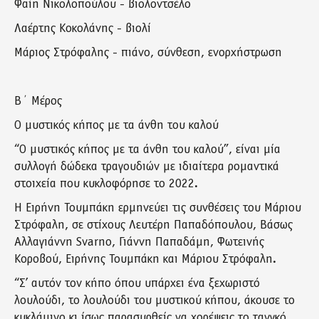
Φαίη Νικολοπούλου - βιολοντσέλο
Λαέρτης Κοκολάνης - βιολί
Μάριος Στρόφαλης - πιάνο, σύνθεση, ενορχήστρωση
Β΄ Μέρος
Ο μυστικός κήπος με τα άνθη του καλού
“Ο μυστικός κήπος με τα άνθη του καλού”, είναι μία
συλλογή δώδεκα τραγουδιών με ιδιαίτερα ρομαντικά
στοιχεία που κυκλοφόρησε το 2022.
Η Ειρήνη Τουμπάκη ερμηνεύει τις συνθέσεις του Μάριου
Στρόφαλη, σε στίχους Λευτέρη Παπαδόπουλου, Βάσως
Αλλαγιάννη Svarno, Γιάννη Παπαδάμη, Φωτεινής
Κοροβού, Ειρήνης Τουμπάκη και Μάριου Στρόφαλη.
“Σ’ αυτόν τον κήπο όπου υπάρχει ένα ξεχωριστό
λουλούδι, το λουλούδι του μυστικού κήπου, άκουσε το
κυκλάμινο κι ίσως παρασυρθείς να χορέψεις το τανγκό