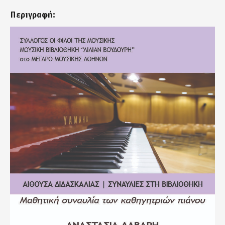
Περιγραφή:
synavlies_davari25_5_2022_002.jpg