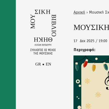
Skip
to
Αρχική
›
Μουσική Σχ
main
Back
Είστε
content
to
ΜΟΥΣΙΚΗ
εδώ
top
17
Δεκ 2025 / 19:00
Περιγραφή:
GR
EN
afisa_page-
0001.jpg
Facebook
Επικοινωνία
Instagram
Newsletter
Youtube
Πολιτική Απορρήτου και
Όροι Χρήσης