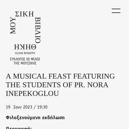
Skip
to
main
content
A MUSICAL FEAST FEATURING
Back
to
THE STUDENTS OF PR. NORA
top
INEPEKOGLOU
19
Ιουν 2023 / 19:30
Φιλοξενούμενη εκδήλωση