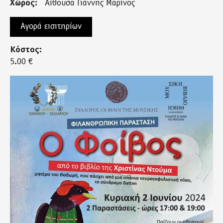
Χώρος:
Αίθουσα Γιάννης Μαρίνος
Αγορά εισιτηρίων
Κόστος:
5.00 €