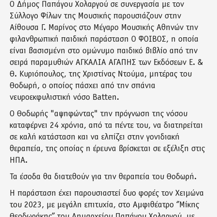
Ο Δήμος Παπάγου Χολαργού σε συνεργασία με τον
Σύλλογο Φίλων της Μουσικής παρουσιάζουν στην
Αίθουσα Γ. Μαρίνος στο Μέγαρο Μουσικής Αθηνών την
φιλανθρωπική παιδική παράσταση Ο ΦΟΙΒΟΣ, η οποία
είναι βασισμένη στο ομώνυμο παιδικό βιβλίο από την
σειρά παραμυθιών ΑΓΚΑΛΙΑ ΑΓΑΠΗΣ των Εκδόσεων Ε. &
Θ. Κυριόπουλος, της Χριστίνας Ντούμα, μητέρας του
Θοδωρή, ο οποίος πάσχει από την σπάνια
νευροεκφυλιστική νόσο Batten.
Ο Θοδωρής "αψηφώντας" την πρόγνωση της νόσου
καταφέρνει 24 χρόνια, από τα πέντε του, να διατηρείται
σε καλή κατάσταση και να ελπίζει στην γονιδιακή
θεραπεία, της οποίας η έρευνα βρίσκεται σε εξέλιξη στις
ΗΠΑ.
Τα έσοδα θα διατεθούν για την θεραπεία του Θοδωρή.
Η παράσταση έχει παρουσιαστεί δυο φορές τον Χειμώνα
του 2023, με μεγάλη επιτυχία, στο Αμφιθέατρο ‘’Μίκης
Θεοδωράκης’’ του Δημαρχείου Παπάγου Χολαργού, με