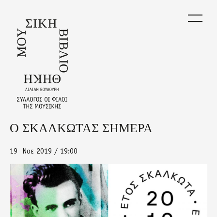
Skip
to
main
content
Ο ΣΚΑΛΚΩΤΑΣ ΣΗΜΕΡΑ
Back
to
top
19
Νοε 2019 / 19:00