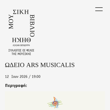
Skip
to
main
content
ΩΔΕΙΟ ARS MUSICALIS
Back
to
top
12
Ιουν 2026 / 19:00
Περιγραφή:
ars.png