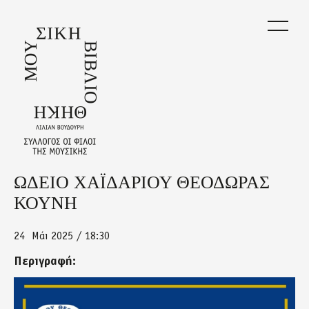
Skip
to
main
content
ΩΔΕΙΟ ΧΑΪΔΑΡΙΟΥ ΘΕΟΔΩΡΑΣ
Back
to
ΚΟΥΝΗ
top
24
Μάι 2025 / 18:30
Περιγραφή:
afisa.jpg