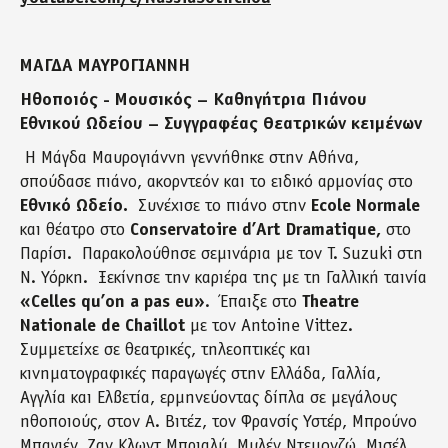
ΜΑΓΔΑ ΜΑΥΡΟΓΙΑΝΝΗ
Ηθοποιός - Μουσικός – Καθηγήτρια Πιάνου
Εθνικού Ωδείου – Συγγραφέας Θεατρικών κειμένων
Η Μάγδα Μαυρογιάννη γεννήθηκε στην Αθήνα,
σπούδασε πιάνο, ακορντεόν και το ειδικό αρμονίας στο
Εθνικό Ωδείο.
Συνέχισε το πιάνο στην
Ecole
Normale
και θέατρο στο
Conservatoire
d
’
Art
Dramatique
,
στο
Παρίσι. Παρακολούθησε σεμινάρια με τον T. Suzuki στη
Ν. Υόρκη. Ξεκίνησε την καριέρα της με τη Γαλλική ταινία
«
Celles
qu
’
on
a
pas
eu
»
. Έπαιξε στο
Theatre
Nationale de Chaillot
με τον Antoine Vittez.
Συμμετείχε σε θεατρικές, τηλεοπτικές και
κινηματογραφικές παραγωγές στην Ελλάδα, Γαλλία,
Αγγλία και Ελβετία, ερμηνεύοντας δίπλα σε μεγάλους
ηθοποιούς, στον Α. Βιτέz, τον Φρανσίς Υστέρ, Μπρούνο
Μπαγιέν, Ζαν Κλωντ Μπριαλύ, Μυλέν Ντεμονζώ, Μισέλ