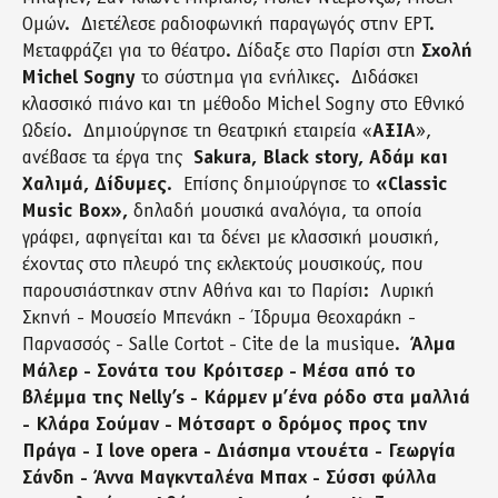
Ομών. Διετέλεσε ραδιοφωνική παραγωγός στην ΕΡΤ.
Μεταφράζει για το θέατρο. Δίδαξε στο Παρίσι στη
Σχολή
Michel
Sogny
το σύστημα για ενήλικες. Διδάσκει
κλασσικό πιάνο και τη μέθοδο Michel Sogny στο Εθνικό
Ωδείο. Δημιούργησε τη Θεατρική εταιρεία «
ΑΞΙΑ
»,
ανέβασε τα έργα της
Sakura
,
Black
story
, Αδάμ και
Χαλιμά, Δίδυμες
. Επίσης δημιούργησε το
«
Classic
Music
Box
»,
δηλαδή μουσικά αναλόγια, τα οποία
γράφει, αφηγείται και τα δένει με κλασσική μουσική,
έχοντας στο πλευρό της εκλεκτούς μουσικούς, που
παρουσιάστηκαν στην Αθήνα και το Παρίσι: Λυρική
Σκηνή - Μουσείο Μπενάκη - Ίδρυμα Θεοχαράκη -
Παρνασσός - Salle Cortot - Cite de la musique.
Άλμα
Μάλερ - Σονάτα του Κρόιτσερ - Μέσα από το
βλέμμα της
Nelly
’
s
- Κάρμεν μ’ένα ρόδο στα μαλλιά
- Κλάρα Σούμαν - Μότσαρτ ο δρόμος προς την
Πράγα -
I
love
opera
- Διάσημα ντουέτα - Γεωργία
Σάνδη - Άννα Μαγκνταλένα Μπαχ - Σύσσι φύλλα