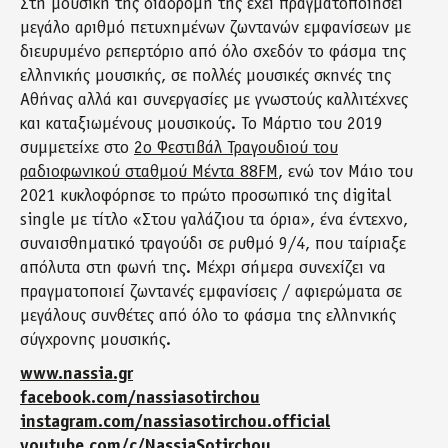
Στη μουσική της διαδρομή της έχει πραγματοποιήσει
μεγάλο αριθμό πετυχημένων ζωντανών εμφανίσεων με
διευρυμένο ρεπερτόριο από όλο σχεδόν το φάσμα της
ελληνικής μουσικής, σε πολλές μουσικές σκηνές της
Αθήνας αλλά και συνεργασίες με γνωστούς καλλιτέχνες
και καταξιωμένους μουσικούς. Το Μάρτιο του 2019
συμμετείχε στο
2ο Φεστιβάλ Τραγουδιού του
ραδιοφωνικού σταθμού Μέντα 88FM
, ενώ τον Μάιο του
2021 κυκλοφόρησε το πρώτο προσωπικό της digital
single με τίτλο «Στου γαλάζιου τα όρια», ένα έντεχνο,
συναισθηματικό τραγούδι σε ρυθμό 9/4, που ταίριαξε
απόλυτα στη φωνή της. Μέχρι σήμερα συνεχίζει να
πραγματοποιεί ζωντανές εμφανίσεις / αφιερώματα σε
μεγάλους συνθέτες από όλο το φάσμα της ελληνικής
σύγχρονης μουσικής.
www.nassia.gr
facebook.com/nassiasotirchou
instagram.com/nassiasotirchou.official
youtube.com/c/NassiaSotirchou