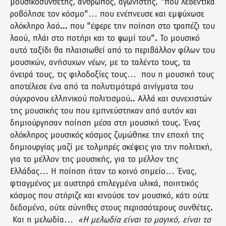
μουσικοσυνθέτης, άνθρωπος, αγωνιστής, "που λεβέντικα
ροβόλησε τον κόσμο"… που ενέπνευσε και εμψύχωσε
ολόκληρο λαό... που "έφερε την ποίηση στο τραπέζι του
λαού, πλάι στο ποτήρι και το ψωμί του". Το μουσικό
αυτό ταξίδι θα πλαισιωθεί από το περιβάλλον φίλων του
μουσικών, ανήσυχων νέων, με το ταλέντο τους, τα
όνειρά τους, τις φιλοδοξίες τους… που η μουσική τους
αποτέλεσε ένα από τα πολυτιμότερά αινίγματα του
σύγχρονου ελληνικού πολιτισμού.. Αλλά και συνεχιστών
της μουσικής του που εμπνεύστηκαν από αυτόν και
δημιούργησαν ποίηση μέσα στη μουσική τους. Ένας
ολόκληρος μουσικός κόσμος ζυμώθηκε την εποχή της
δημιουργίας μαζί με τολμηρές σκέψεις για την πολιτική,
για το μέλλον της μουσικής, για το μέλλον της
Ελλάδας… Η ποίηση ήταν το κοινό σημείο… Ένας,
φτιαγμένος με αυστηρά επιλεγμένα υλικά, ποιητικός
κόσμος που στήριζε και κινούσε τον μουσικό, κάτι ούτε
δεδομένο, ούτε σύνηθες στους περισσότερους συνθέτες.
Και η μελωδία…
«Η μελωδία είναι το μαγικό, είναι το