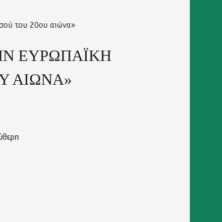
σού του 20ου αιώνα»
ΤΗΝ ΕΥΡΩΠΑΪΚΗ
Υ ΑΙΩΝΑ»
ύθερη