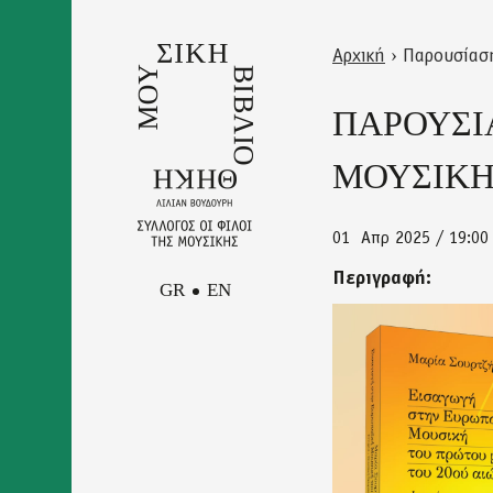
Skip
to
Αρχική
›
Παρουσίαση
main
Back
Είστε
content
to
ΠΑΡΟΥΣΙ
εδώ
top
ΜΟΥΣΙΚΗ
01
Απρ 2025 / 19:00
Περιγραφή:
GR
EN
afisa.jpeg
Facebook
Επικοινωνία
Instagram
Newsletter
Youtube
Πολιτική Απορρήτου και
Όροι Χρήσης