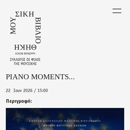
Skip
to
main
content
PIANO MOMENTS...
Back
to
top
22
Ιουν 2026 / 15:00
Περιγραφή:
293130d5-