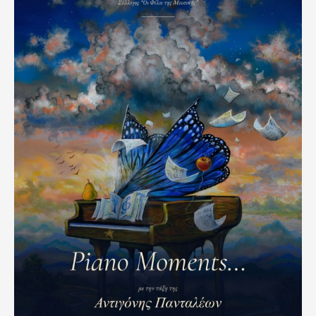
5c59-
42af-
be51-
7c971b414db1.jpeg