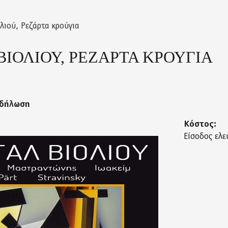
λιού, Ρεζάρτα κρούγια
ΒΙΟΛΙΟΥ, ΡΕΖΑΡΤΑ ΚΡΟΥΓΙΑ
κδήλωση
Κόστος:
Είσοδος ελε
violioy-