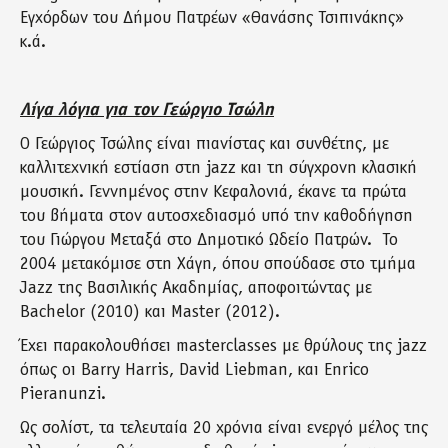
Εγχόρδων του Δήμου Πατρέων «Θανάσης Τσιπινάκης»
κ.ά.
Λίγα λόγια για τον Γεώργιο Τσώλη
Ο Γεώργιος Τσώλης είναι πιανίστας και συνθέτης, με
καλλιτεχνική εστίαση στη jazz και τη σύγχρονη κλασική
μουσική. Γεννημένος στην Κεφαλονιά, έκανε τα πρώτα
του βήματα στον αυτοσχεδιασμό υπό την καθοδήγηση
του Γιώργου Μεταξά στο Δημοτικό Ωδείο Πατρών. Το
2004 μετακόμισε στη Χάγη, όπου σπούδασε στο τμήμα
Jazz της Βασιλικής Ακαδημίας, αποφοιτώντας με
Bachelor (2010) και Master (2012).
Έχει παρακολουθήσει masterclasses με θρύλους της jazz
όπως οι Barry Harris, David Liebman, και Enrico
Pieranunzi.
Ως σολίστ, τα τελευταία 20 χρόνια είναι ενεργό μέλος της