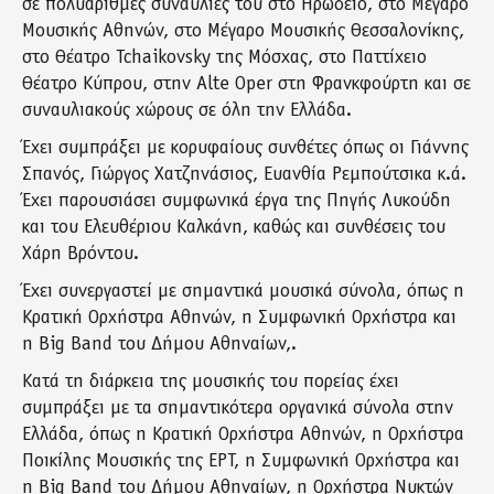
σε πολυάριθμες συναυλίες του στο Ηρώδειο, στο Μέγαρο
Μουσικής Αθηνών, στο Μέγαρο Μουσικής Θεσσαλονίκης,
στο Θέατρο Tchaikovsky της Μόσχας, στο Παττίχειο
Θέατρο Κύπρου, στην Alte Oper στη Φρανκφούρτη και σε
συναυλιακούς χώρους σε όλη την Ελλάδα.
Έχει συμπράξει με κορυφαίους συνθέτες όπως οι Γιάννης
Σπανός, Γιώργος Χατζηνάσιος, Ευανθία Ρεμπούτσικα κ.ά.
Έχει παρουσιάσει συμφωνικά έργα της Πηγής Λυκούδη
και του Ελευθέριου Καλκάνη, καθώς και συνθέσεις του
Χάρη Βρόντου.
Έχει συνεργαστεί με σημαντικά μουσικά σύνολα, όπως η
Κρατική Ορχήστρα Αθηνών, η Συμφωνική Ορχήστρα και
η Big Band του Δήμου Αθηναίων,.
Κατά τη διάρκεια της μουσικής του πορείας έχει
συμπράξει με τα σημαντικότερα οργανικά σύνολα στην
Ελλάδα, όπως η Κρατική Ορχήστρα Αθηνών, η Ορχήστρα
Ποικίλης Μουσικής της ΕΡΤ, η Συμφωνική Ορχήστρα και
η Big Band του Δήμου Αθηναίων, η Ορχήστρα Νυκτών