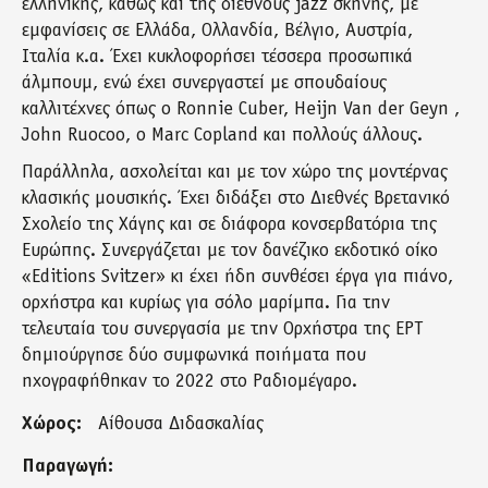
ελληνικής, καθώς και της διεθνούς jazz σκηνής, με
εμφανίσεις σε Ελλάδα, Ολλανδία, Βέλγιο, Αυστρία,
Ιταλία κ.α. Έχει κυκλοφορήσει τέσσερα προσωπικά
άλμπουμ, ενώ έχει συνεργαστεί με σπουδαίους
καλλιτέχνες όπως ο Ronnie Cuber, Heijn Van der Geyn ,
John Ruocoo, ο Marc Copland και πολλούς άλλους.
Παράλληλα, ασχολείται και με τον χώρο της μοντέρνας
κλασικής μουσικής. Έχει διδάξει στο Διεθνές Βρετανικό
Σχολείο της Χάγης και σε διάφορα κονσερβατόρια της
Ευρώπης. Συνεργάζεται με τον δανέζικο εκδοτικό οίκο
«Editions Svitzer» κι έχει ήδη συνθέσει έργα για πιάνο,
ορχήστρα και κυρίως για σόλο μαρίμπα. Για την
τελευταία του συνεργασία με την Ορχήστρα της ΕΡΤ
δημιούργησε δύο συμφωνικά ποιήματα που
ηχογραφήθηκαν το 2022 στο Ραδιομέγαρο.
Χώρος:
Αίθουσα Διδασκαλίας
Παραγωγή: