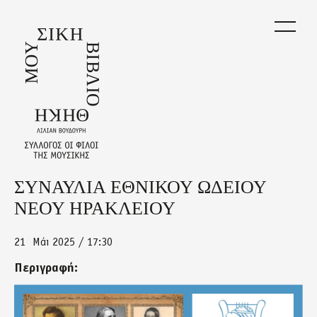
Skip
to
main
content
ΣΥΝΑΥΛΙΑ ΕΘΝΙΚΟΥ ΩΔΕΙΟΥ
Back
to
ΝΕΟΥ ΗΡΑΚΛΕΙΟΥ
top
21
Μάι 2025 / 17:30
Περιγραφή:
megaro.jpg