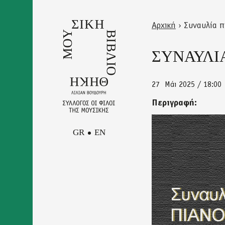
Skip
to
Αρχική
›
Συναυλία π
main
Back
Είστε
content
to
ΣΥΝΑΥΛΙ
εδώ
top
27
Μάι 2025 / 18:00
Περιγραφή:
GR
EN
poster_piano
final_page-
0001.jpg
Facebook
Επικοινωνία
Instagram
Newsletter
Youtube
Πολιτική Απορρήτου και
Όροι Χρήσης