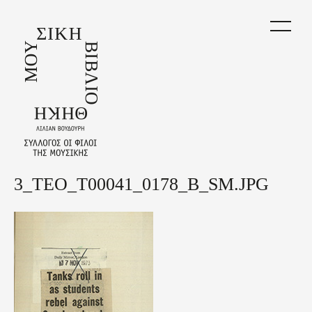
Skip
to
main
content
3_TEO_T00041_0178_B_SM.JPG
Back
to
top