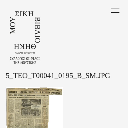
Skip
to
main
content
5_TEO_T00041_0195_B_SM.JPG
Back
to
top