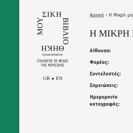
Skip
to
Αρχική
›
Η Μικρή μ
main
Back
Είστε
content
to
Η ΜΙΚΡΗ
εδώ
top
Αίθουσα:
Φορέας:
Συντελεστές:
GR
EN
Σημειώσεις:
Ημερομηνία
Facebook
καταγραφής:
Επικοινωνία
Instagram
Newsletter
Youtube
Πολιτική Απορρήτου και
Όροι Χρήσης