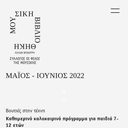
Skip
to
main
content
ΜΑΪΟΣ - ΙΟΥΝΙΟΣ 2022
Back
to
top
a
a
Βουτιές στην τέχνη
Καθημερινό καλοκαιρινό πρόγραμμα για παιδιά 7-
12 ετών