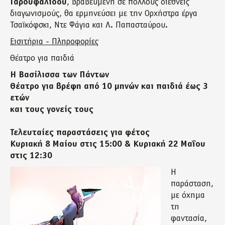
Γαρουφαλίδου
, βραβευμένη σε πολλούς διεθνείς
διαγωνισμούς, θα ερμηνεύσει με την Ορχήστρα έργα
Τσαϊκόφσκι, Ντε Φάγια και Λ. Παπασταύρου.
Εισιτήρια - Πληροφορίες
Θέατρο για παιδιά
Η Βασίλισσα των Πάντων
Θέατρο για βρέφη από 10 μηνών και παιδιά έως 3
ετών
και τους γονείς τους
Τελευταίες παραστάσεις για φέτος
Κυριακή 8 Μαίου στις 15:00 & Κυριακή 22 Μαΐου
στις 12:30
Η
παράσταση,
με όχημα
τη
φαντασία,