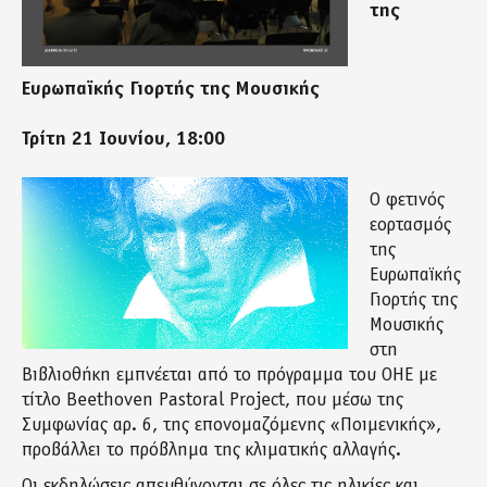
της
Ευρωπαϊκής Γιορτής της Μουσικής
Τρίτη 21 Ιουνίου, 18:00
Ο φετινός
εορτασμός
της
Ευρωπαϊκής
Γιορτής της
Μουσικής
στη
Βιβλιοθήκη εμπνέεται από το πρόγραμμα του ΟΗΕ με
τίτλο Beethoven Pastoral Project, που μέσω της
Συμφωνίας αρ. 6, της επονομαζόμενης «Ποιμενικής»,
προβάλλει το πρόβλημα της κλιματικής αλλαγής.
Οι εκδηλώσεις απευθύνονται σε όλες τις ηλικίες και