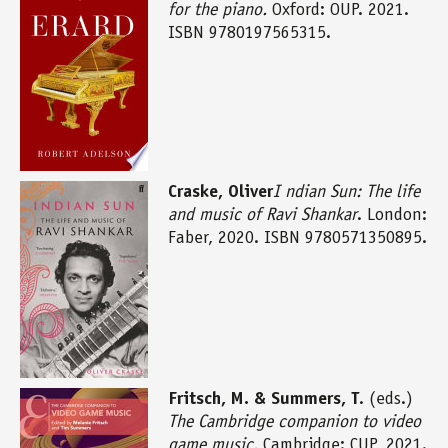
for the piano.
Oxford: OUP. 2021.
ISBN 9780197565315.
Craske, Oliver
I ndian Sun: The life
and music of Ravi Shankar
. London:
Faber, 2020. ISBN 9780571350895.
Fritsch, M. & Summers, T
. (eds.)
The Cambridge companion to video
game music.
Cambridge: CUP, 2021.