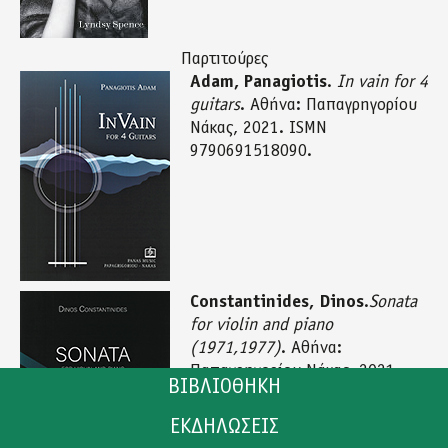
Παρτιτούρες
Adam, Panagiotis
.
In vain for 4
guitars
. Αθήνα: Παπαγρηγορίου
Νάκας, 2021. ISMN
9790691518090.
Constantinides, Dinos
.
Sonata
for violin and piano
(1971,1977)
. Αθήνα:
Παπαγρηγορίου Νάκας, 2021.
ΒΙΒΛΙΟΘΗΚΗ
ISMN 9790691518076.
ΕΚΔΗΛΩΣΕΙΣ
ΚΑΤΑΛΟΓΟΣ