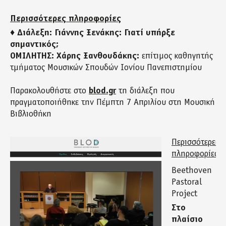
Περισσότερες πληροφορίες
♦ Διάλεξη: Γιάννης Ξενάκης: Γιατί υπήρξε
σημαντικός;
ΟΜΙΛΗΤΗΣ: Χάρης Ξανθουδάκης:
επίτιμος καθηγητής
τμήματος Μουσικών Σπουδών Ιονίου Πανεπιστημίου
Παρακολουθήστε στο
blod.gr
τη διάλεξη που
πραγματοποιήθηκε την Πέμπτη 7 Απριλίου στη Μουσική
Βιβλιοθήκη
Περισσότερες
πληροφορίες
Beethoven
Pastoral
Project
Στο
πλαίσιο