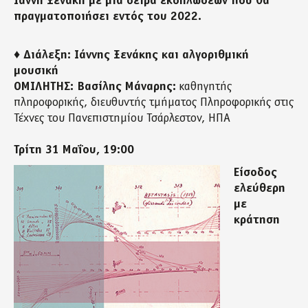
Ιάννη Ξενάκη με μια σειρά εκδηλώσεων που θα
πραγματοποιήσει εντός του 2022.
♦ Διάλεξη: Ιάννης Ξενάκης και αλγοριθμική
μουσική
ΟΜΙΛΗΤΗΣ: Βασίλης Μάναρης:
καθηγητής
πληροφορικής, διευθυντής τμήματος Πληροφορικής στις
Τέχνες του Πανεπιστημίου Τσάρλεστον, ΗΠΑ
Τρίτη 31 Μαΐου, 19:00
Είσοδος
ελεύθερη
με
κράτηση