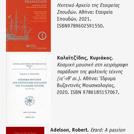
Ηχητικό Αρχείο της Εταιρείας
Σπουδών
. Αθήνα: Εταιρεία
Σπουδών, 2021.
ISBN9789602591550.
Καλαϊτζίδης, Κυριάκος.
Κοσμική μουσική στη χειρόγραφη
παράδοση της ψαλτικής τέχνης
(ιε’-ιθ’ αι.)
. Αθήνα: Ίδρυμα
Βυζαντινής Μουσικολογίας,
2020. ISBN 9786185157067.
Adelson, Robert
.
E
r
ard: A passion