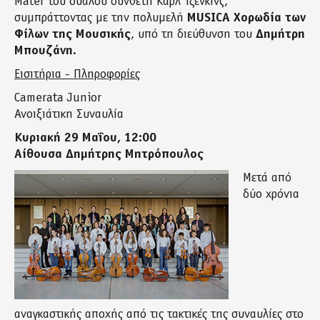
Mater του ουαλού συνθέτη Καρλ Τζένκινς,
συμπράττοντας με την πολυμελή
MUSICA Χορωδία των
Φίλων της Μουσικής
, υπό τη διεύθυνση του
Δημήτρη
Μπουζάνη
.
Εισιτήρια - Πληροφορίες
Camerata Junior
Ανοιξιάτικη Συναυλία
Κυριακή 29 Μαΐου, 12:00
Αίθουσα Δημήτρης Μητρόπουλος
Μετά από
δύο χρόνια
αναγκαστικής αποχής από τις τακτικές της συναυλίες στο