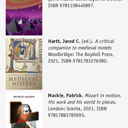
ISBN 9781108440897.
Hartt, Jared C.
(ed.).
A critical
companion to medieval motets
Woodbridge: The Boydell Press,
2021. ISBN 9781783276080.
Mackie, Patrick
.
Mozart in motion.
His work and his world in pieces
.
London: Granta, 2021. ISBN
97817883785995.