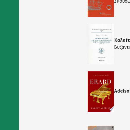
Σπουδώ
Δήλωση
προσβασιμότητας
Καλαϊτ
Βυζαντ
Adelso