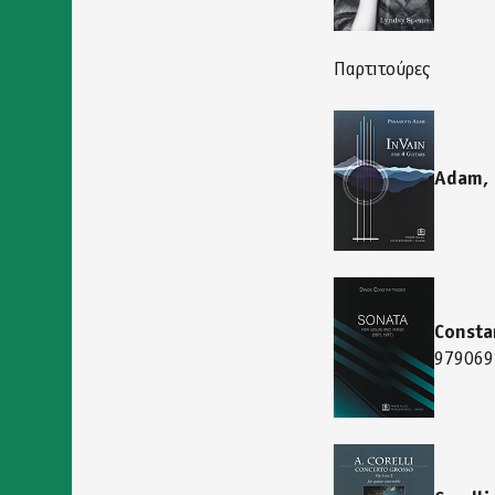
Παρτιτούρες
Adam, 
Consta
979069