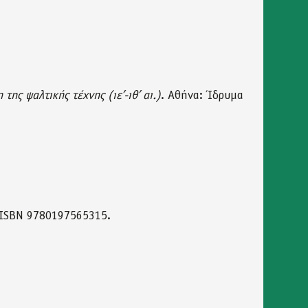
ης ψαλτικής τέχνης (ιε’-ιθ’ αι.)
. Αθήνα: Ίδρυμα
 ISBN 9780197565315.