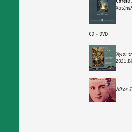
Corelli
Χατζηε
CD - DVD
Άγιοι τ
2021.Β
Nikos S