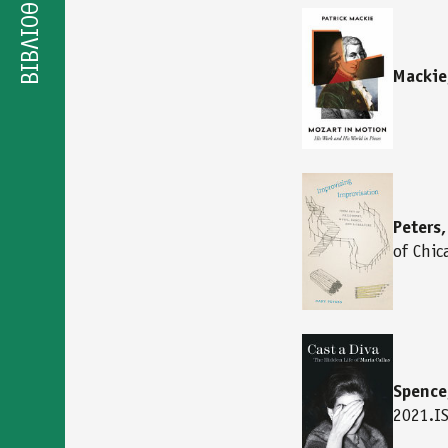
ΒΙΒΛΙΟΘΗΚΗ
Mackie
Peters,
of Chi
Spence
2021.I