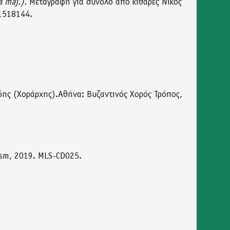
a maj.).
Μεταγραφή για σύνολο από κιθάρες Νίκος
1518144.
ίδης (Χοράρχης).Αθήνα: Βυζαντινός Χορός Τρόπος,
ism, 2019. MLS-CD025.