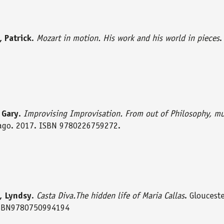
, Patrick
.
Mozart in motion. His work and his world in pieces
.
 Gary
.
Improvising Improvisation. From out of Philosophy, mus
cago. 2017. ISBN 9780226759272.
, Lyndsy
.
Casta Diva.The hidden life of Maria Callas
. Gloucest
SBN9780750994194