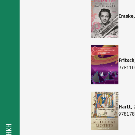
Craske,
Fritsc
978110
Hartt, 
978178