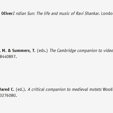
 Oliver
I ndian Sun: The life and music of Ravi Shankar
. Londo
h, M. & Summers, T
. (eds.)
The Cambridge companion to vide
8440897.
Jared C.
(ed.).
A critical companion to medieval motets
Woodb
3276080.