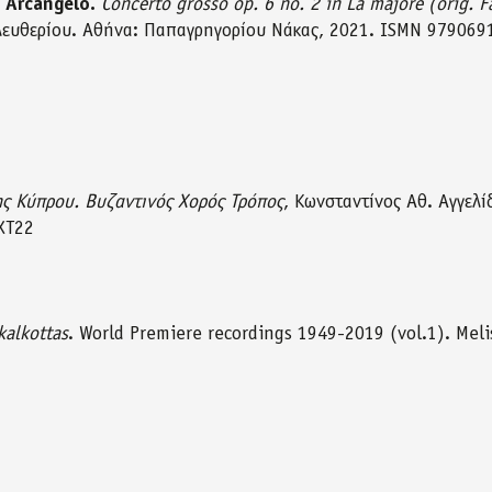
, Arcangelo.
Concerto grosso op. 6 no. 2 in La majore (orig. F
λευθερίου. Αθήνα: Παπαγρηγορίου Νάκας, 2021. ISMN 979069
ης Κύπρου. Βυζαντινός Χορός Τρόπος
, Κωνσταντίνος Αθ. Αγγελ
ΧΤ22
kalkottas
. World Premiere recordings 1949-2019 (vol.1). Mel