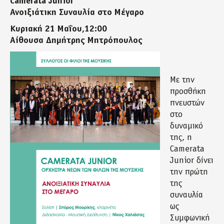
Camerata Junior
Ανοιξιάτικη Συναυλία στο Μέγαρο
Κυριακή 21 Μαΐου,12:00
Αίθουσα Δημήτρης Μητρόπουλος
Με την
προσθήκη
πνευστών
στο
δυναμικό
της, η
Camerata
Junior δίνει
την πρώτη
της
συναυλία
ως
Συμφωνική