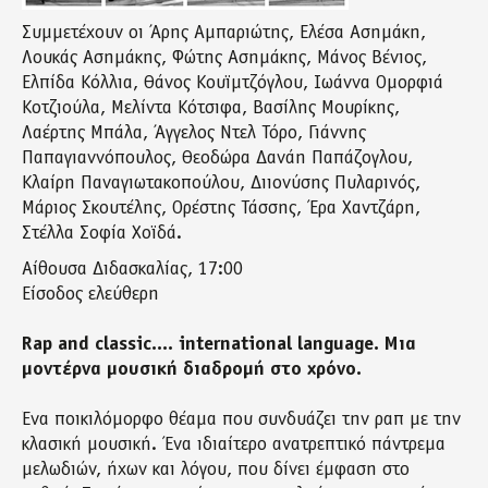
Συμμετέχουν οι Άρης Αμπαριώτης, Ελέσα Ασημάκη,
Λουκάς Ασημάκης, Φώτης Ασημάκης, Μάνος Βένιος,
Ελπίδα Κόλλια, Θάνος Κουϊμτζόγλου, Ιωάννα Ομορφιά
Κοτζιούλα, Μελίντα Κότσιφα, Βασίλης Μουρίκης,
Λαέρτης Μπάλα, Άγγελος Ντελ Τόρο, Γιάννης
Παπαγιαννόπουλος, Θεοδώρα Δανάη Παπάζογλου,
Κλαίρη Παναγιωτακοπούλου, Διιονύσης Πυλαρινός,
Μάριος Σκουτέλης, Ορέστης Τάσσης, Έρα Χαντζάρη,
Στέλλα Σοφία Χοϊδά.
Αίθουσα Διδασκαλίας, 17:00
Είσοδος ελεύθερη
Rap and classic.... international language. Μια
μοντέρνα μουσική διαδρομή στο χρόνο.
Ένα ποικιλόμορφο θέαμα που συνδυάζει την ραπ με την
κλασική μουσική. Ένα ιδιαίτερο ανατρεπτικό πάντρεμα
μελωδιών, ήχων και λόγου, που δίνει έμφαση στο