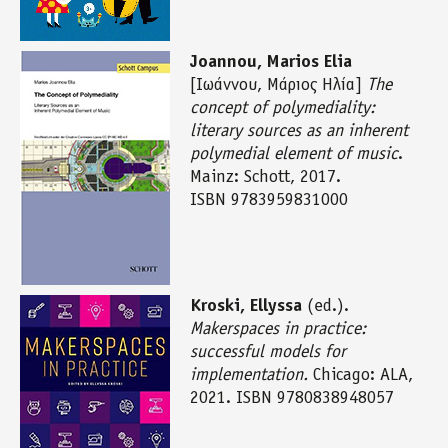
Joannou, Marios Elia
[Ιωάννου, Μάριος Ηλία]
The
concept of polymediality:
literary sources as an inherent
polymedial element of music
.
Mainz: Schott, 2017.
ISBN 9783959831000
Kroski, Ellyssa
(ed.).
Makerspaces in practice:
successful models for
implementation.
Chicago: ALA,
2021. ISBN 9780838948057