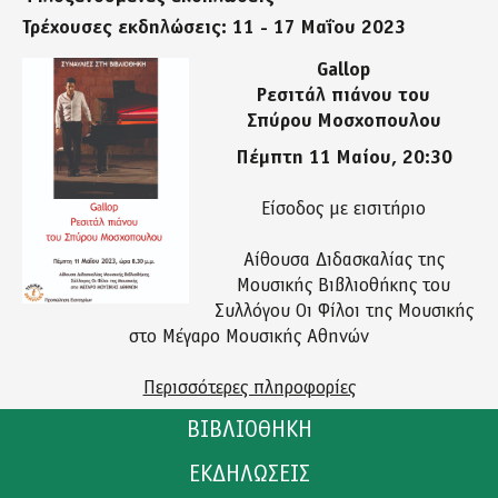
Τρέχουσες εκδηλώσεις: 11 - 17 Μαΐου 2023
Gallop
Ρεσιτάλ πιάνου του
Σπύρου Μοσχοπουλου
Πέμπτη 11 Μαίου, 20:30
Είσοδος με εισιτήριο
Αίθουσα Διδασκαλίας της
Μουσικής Βιβλιοθήκης του
Συλλόγου Οι Φίλοι της Μουσικής
στο Μέγαρο Μουσικής Αθηνών
Περισσότερες πληροφορίες
Θεατρική Παράσταση
ΒΙΒΛΙΟΘΗΚΗ
ΕΚΔΗΛΩΣΕΙΣ
ΚΑΤΑΛΟΓΟΣ
"Η Ζωγραφιά του Θεού" του