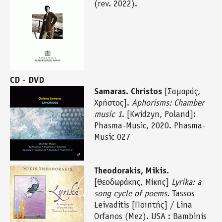
(rev. 2022).
CD - DVD
Samaras. Christos
[Σαμαράς,
Χρήστος].
Aphorisms: Chamber
music 1
. [Kwidzyn, Poland]:
Phasma-Music, 2020. Phasma-
Music 027
Theodorakis, Mikis.
[Θεοδωράκης, Μίκης]
Lyrika: a
song cycle of poems.
Tassos
Leivaditis [Ποιητής] / Lina
Orfanos (Mez). USA : Bambinis