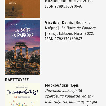
Muzikološko Društvo, 2019.
ISBN 9789536090648
Visvikis, Demis
[Βισβίκης,
Ντέμης].
La Boite de Pandore
.
[Paris]: Editions Maia, 2022.
ISBN 9782379169847
ΠΑΡΤΙΤΟΥΡΕΣ
Μαρκουλάκη, Έφη
.
Πιανοσκανδαλιές!: 36
πρωτότυπα κομμάτια για την
ανάπτυξη της μουσικής σκέψης