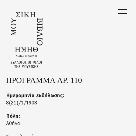
Skip
to
main
content
ΠΡΟΓΡΑΜΜΑ ΑΡ. 110
Back
to
top
Ημερομηνία εκδήλωσης:
8(21)/1/1908
Πόλη:
Αθήνα