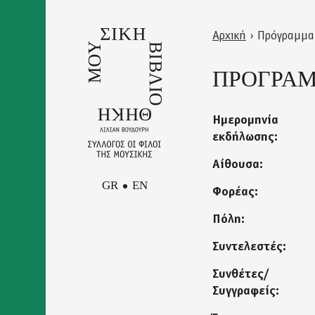
Skip
to
Αρχική
›
Πρόγραμμα
main
Back
Είστε
content
to
ΠΡΟΓΡΑΜΜ
εδώ
top
Ημερομηνία
εκδήλωσης:
Αίθουσα:
GR
EN
Φορέας:
Πόλη:
Facebook
Συντελεστές:
Επικοινωνία
Instagram
Newsletter
Youtube
Συνθέτες/
Πολιτική Απορρήτου και
Συγγραφείς:
Όροι Χρήσης