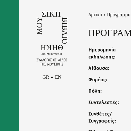
Skip
to
Αρχική
›
Πρόγραμμα
main
Back
Είστε
content
to
ΠΡΟΓΡΑΜΜ
εδώ
top
Ημερομηνία
εκδήλωσης:
Αίθουσα:
GR
EN
Φορέας:
Πόλη:
Facebook
Συντελεστές:
Επικοινωνία
Instagram
Newsletter
Youtube
Συνθέτες/
Πολιτική Απορρήτου και
Συγγραφείς:
Όροι Χρήσης