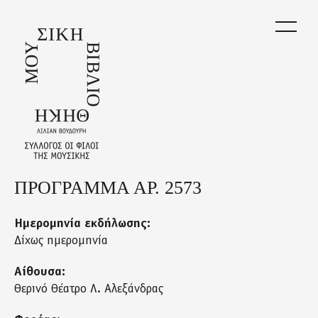
Skip
to
main
content
ΠΡΟΓΡΑΜΜΑ ΑΡ. 2573
Back
to
top
Ημερομηνία εκδήλωσης:
Δίχως ημερομηνία
Αίθουσα:
Θερινό Θέατρο Λ. Αλεξάνδρας