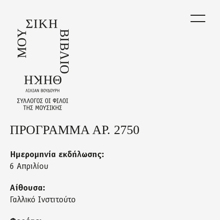
Skip
to
main
content
ΠΡΟΓΡΑΜΜΑ ΑΡ. 2750
Back
to
top
Ημερομηνία εκδήλωσης:
6 Απριλίου
Αίθουσα:
Γαλλικό Ινστιτούτο