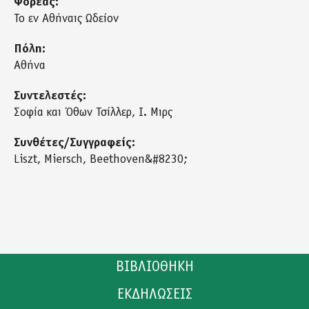
Φορέας:
Το εν Αθήναις Ωδείον
Πόλη:
Αθήνα
Συντελεστές:
Σοφία και Όθων Τσίλλερ, Ι. Μιρς
Συνθέτες/Συγγραφείς:
Liszt, Miersch, Beethoven&#8230;
ΒΙΒΛΙΟΘΗΚΗ
ΕΚΔΗΛΩΣΕΙΣ
ΚΑΤΑΛΟΓΟΣ