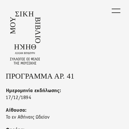
Skip
to
main
content
ΠΡΟΓΡΑΜΜΑ ΑΡ. 41
Back
to
top
Ημερομηνία εκδήλωσης:
17/12/1894
Αίθουσα:
Το εν Αθήναις Ωδείον