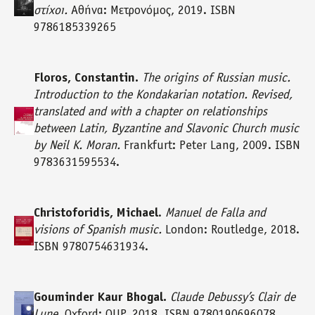
στίχοι.
Αθήνα: Μετρονόμος, 2019. ISBN
9786185339265
Floros, Constantin.
The origins of Russian music.
Introduction to the Kondakarian notation. Revised,
translated and with a chapter on relationships
between Latin, Byzantine and Slavonic Church music
by Neil K. Moran.
Frankfurt: Peter Lang, 2009. ISBN
9783631595534.
Christoforidis, Michael
.
Manuel de Falla and
visions of Spanish music.
London: Routledge, 2018.
ISBN 9780754631934.
Gouminder Kaur Bhogal.
Claude Debussy’s Clair de
Lune
. Oxford: OUP, 2018. ISBN 9780190696078.