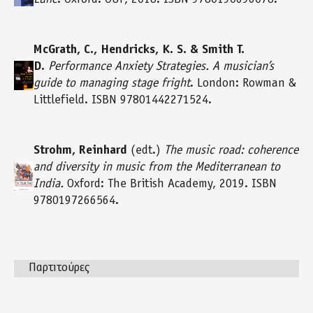
McGrath, C., Hendricks, K. S. & Smith T.
D.
Performance Anxiety Strategies. A musician’s
guide to managing stage fright
. London: Rowman &
Littlefield. ΙSBΝ 97801442271524.
Strohm, Reinhard
(edt.)
The music road: coherence
and diversity in music from the Mediterranean to
India.
Oxford: The British Academy, 2019. ISBN
9780197266564.
Παρτιτούρες