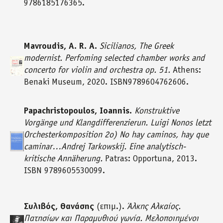
9786185176365.
Mavroudis, A. R. A.
Sicilianos, The Greek
modernist. Perfoming selected chamber works and
concerto for violin and orchestra op. 51.
Athens:
Benaki Museum, 2020. ISBN9789604762606.
Papachristopoulos, Ioannis.
Konstruktive
Vorgänge und Klangdifferenzierun. Luigi Nonos letzt
Orchesterkomposition 2o) No hay caminos, hay que
caminar…Andrej Tarkowskij. Eine analytisch-
kritische Annäherung.
Patras: Opportuna, 2013.
ISBN 9789605530099.
Συλιβός, Θανάσης
(επιμ.).
Άλκης Αλκαίος.
Πατησίων και Παραμυθιού γωνία. Μελοποιημένοι