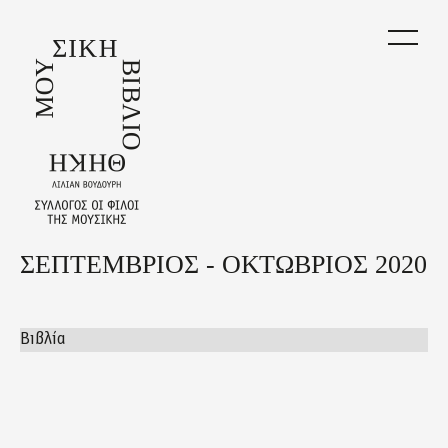
Skip
to
main
content
ΣΕΠΤΕΜΒΡΙΟΣ - ΟΚΤΩΒΡΙΟΣ 2020
Back
to
top
Βιβλία