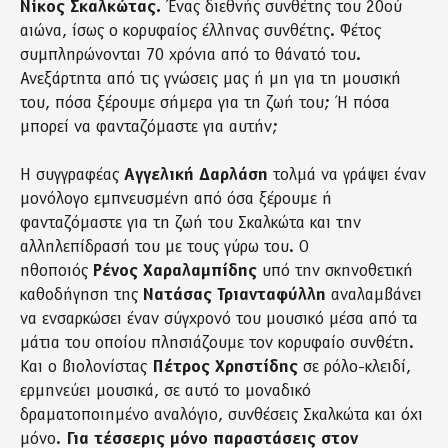
Νίκος Σκαλκώτας.
Ένας διεθνής συνθέτης του 20ού
αιώνα, ίσως ο κορυφαίος έλληνας συνθέτης. Φέτος
συμπληρώνονται 70 χρόνια από το θάνατό του.
Ανεξάρτητα από τις γνώσεις μας ή μη για τη μουσική
του, πόσα ξέρουμε σήμερα για τη ζωή του; Ή πόσα
μπορεί να φανταζόμαστε για αυτήν;
Η συγγραφέας
Αγγελική Δαρλάση
τολμά να γράψει έναν
μονόλογο εμπνευσμένη από όσα ξέρουμε ή
φανταζόμαστε για τη ζωή του Σκαλκώτα και την
αλληλεπίδρασή του με τους γύρω του. Ο
ηθοποιός
Ρένος Χαραλαμπίδης
υπό την σκηνοθετική
καθοδήγηση της
Νατάσας Τριανταφύλλη
αναλαμβάνει
να ενσαρκώσει έναν σύγχρονό του μουσικό μέσα από τα
μάτια του οποίου πλησιάζουμε τον κορυφαίο συνθέτη.
Και ο βιολονίστας
Πέτρος Χρηστίδης
σε ρόλο-κλειδί,
ερμηνεύει μουσικά, σε αυτό το μοναδικό
δραματοποιημένο αναλόγιο, συνθέσεις Σκαλκώτα και όχι
μόνο.
Για τέσσερις μόνο παραστάσεις στον