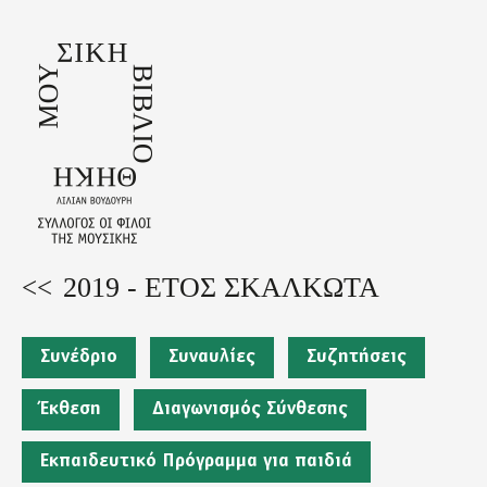
Skip
to
main
content
2019 - ΕΤΟΣ ΣΚΑΛΚΩΤΑ
Back
to
top
Συνέδριο
Συναυλίες
Συζητήσεις
Έκθεση
Διαγωνισμός Σύνθεσης
Εκπαιδευτικό Πρόγραμμα για παιδιά