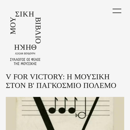
Skip
to
main
content
V FOR VICTORY: Η ΜΟΥΣΙΚΗ
Back
to
ΣΤΟΝ Β' ΠΑΓΚΟΣΜΙΟ ΠΟΛΕΜΟ
top