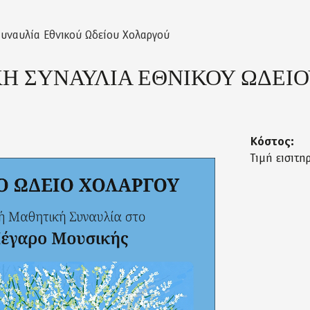
υναυλία Εθνικού Ωδείου Χολαργού
Η ΣΥΝΑΥΛΙΑ ΕΘΝΙΚΟΥ ΩΔΕΙ
Κόστος:
Τιμή εισιτη
ias_17_maioy_2026_page-