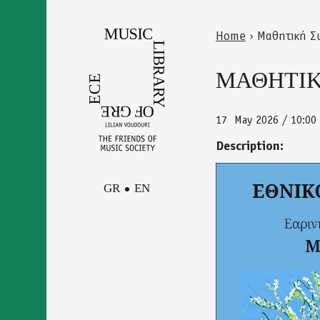
Skip
to
Home
›
Μαθητική Συ
main
Back
You
content
to
ΜΑΘΗΤΙΚ
are
top
here
17
May 2026 / 10:00
Description:
GR
EN
afisa_synayl
0001.jpg
Facebook
Contact
Instagram
Newsletter
Youtube
terms of use
Δήλωση