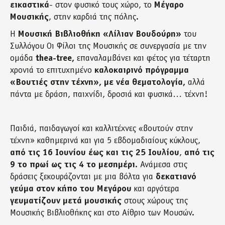
εικαστικά
- στον φυσικό τους χώρο, το
Μέγαρο
Μουσικής
, στην καρδιά της πόλης.
Η
Μουσική Βιβλιοθήκη «Λίλιαν Βουδούρη»
του
Συλλόγου Οι Φίλοι της Μουσικής σε συνεργασία με την
ομάδα
thea
-
tree
,
επαναλαμβάνει και φέτος για τέταρτη
χρονιά το επιτυχημένο
καλοκαιρινό
πρόγραμμα
«Βουτιές στην τέχνη», με νέα θεματολογία,
αλλά
πάντα με δράση, παιχνίδι, δροσιά και φυσικά… τέχνη!
Παιδιά, παιδαγωγοί και καλλιτέχνες «βουτούν στην
τέχνη» καθημερινά και για 5 εβδομαδιαίους κύκλους,
από τις 16 Ιουνίου έως και τις 25 Ιουλίου
,
από τις
9 το πρωί ως τις 4 το μεσημέρι
. Ανάμεσα στις
δράσεις ξεκουράζονται με μια βόλτα για
δεκατιανό
γεύμα στον κήπο του Μεγάρου
και αργότερα
γευματίζουν μετά μουσικής
στους χώρους της
Μουσικής Βιβλιοθήκης και στο Αίθριο των Μουσών.