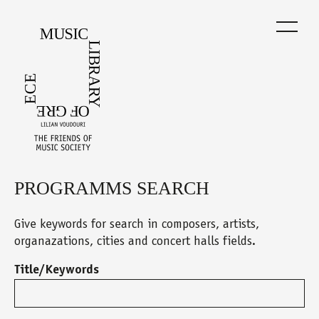
Skip
to
main
content
PROGRAMMS SEARCH
Back
to
top
Give keywords for search in composers, artists,
organazations, cities and concert halls fields.
Title/Keywords