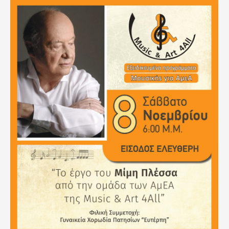
afisa-
synaylia-
mimh-
plessa_page-
0001.jpg