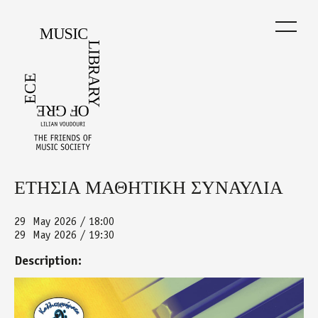
Skip
to
main
content
ΕΤΗΣΙΑ ΜΑΘΗΤΙΚΗ ΣΥΝΑΥΛΙΑ
Back
to
top
29
May 2026 / 18:00
29
May 2026 / 19:30
Description:
synaclies_.jpg