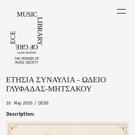
Skip
to
main
content
ΕΤΗΣΙΑ ΣΥΝΑΥΛΙΑ - ΩΔΕΙΟ
Back
to
ΓΛΥΦΑΔΑΣ-ΜΗΤΣΑΚΟΥ
top
16
May 2026 / 18:00
Description:
odeio_glyfadas_afisa_16.5.jpg