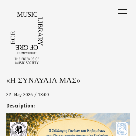
Skip
to
main
content
«Η ΣΥΝΑΥΛΙΑ ΜΑΣ»
Back
to
top
22
May 2026 / 18:00
Description:
holargos_22.5.png