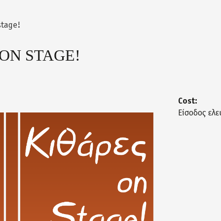
stage!
ON STAGE!
Cost:
Είσοδος ελε
stage.png