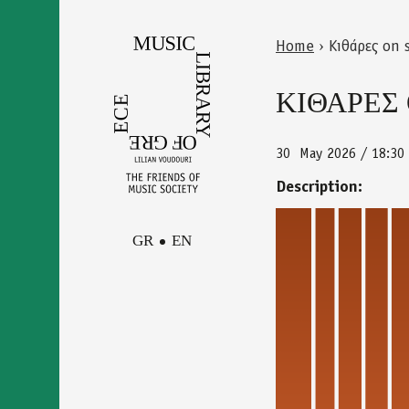
Skip
to
Home
›
Κιθάρες on 
main
Back
You
content
to
ΚΙΘΑΡΕΣ 
are
top
here
30
May 2026 / 18:30
Description:
GR
EN
kithares_on_
Facebook
Contact
Instagram
Newsletter
Youtube
terms of use
Δήλωση