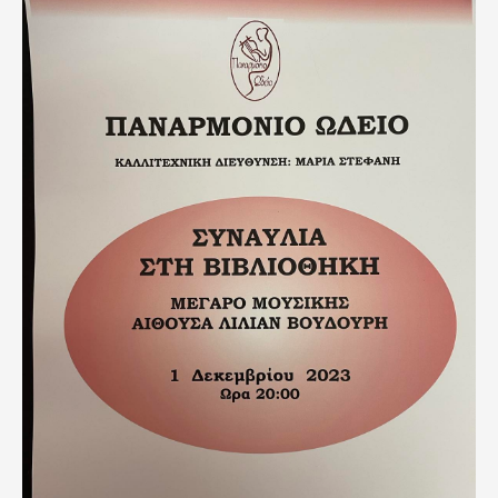
403418120_366681435734872_1210444