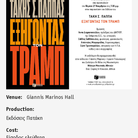
27_noem_pappas_m._moysikis.jpg
Venue:
Giannis Marinos Hall
Production:
Εκδόσεις Πατάκη
Cost:
Είσοδος ελεύθερη