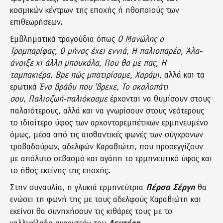
κοσμικών κέντρων της εποχής ή ηθοποιούς των
επιθεωρήσεων.
Εμβληματικά τραγούδια όπως
Ο Μανώλης ο
Τραμπαρίφας
,
Ο μήνας έχει εννιά
,
Η παλιοπαρέα
,
Άλα-
άνοιξε κι άλλη μπουκάλα
,
Που θα με πας
,
Η
ταμπακιέρα
,
Βρε πώς μπατιρίσαμε
,
Χαράμι
, αλλά και τα
ερωτικά
Ένα βράδυ που 'βρεχε
,
Το σκαλοπάτι
σου
,
Παλιοζωή-παλιόκοσμε
έρχονται να θυμίσουν στους
παλαιότερους, αλλά και να γνωρίσουν στους νεότερους
το ιδιαίτερο ύφος των αρχοντορεμπέτικων ερμηνευμένο
όμως, μέσα από τις αισθαντικές φωνές των σύγχρονων
τροβαδούρων, αδελφών Καραβιώτη, που προσεγγίζουν
με απόλυτο σεβασμό και αγάπη το ερμηνευτικό ύφος και
το ήθος εκείνης της εποχής.
Στην συναυλία, η γλυκιά ερμηνεύτρια
Πέρσα Σέργη
θα
ενώσει τη φωνή της με τους αδελφούς Καραβιώτη και
εκείνοι θα συνηχήσουν τις κιθάρες τους με το