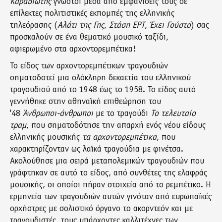
Καραβιώτης
γνωστοί μέσα από εμφανίσεις τους σε
επίλεκτες πολιτιστικές εκπομπές της ελληνικής
τηλεόρασης (
Αλάτι της Γης
,
Στάση ΕΡΤ
,
Έχει Γούστο
) σας
προσκαλούν σε ένα θεματικό μουσικό ταξίδι,
αφιερωμένο στα αρχοντορεμπέτικα!
Το είδος των αρχοντορεμπέτικων τραγουδιών
σηματοδοτεί μια ολόκληρη δεκαετία του ελληνικού
τραγουδιού από το 1948 έως το 1958. Το είδος αυτό
γεννήθηκε στην αθηναϊκή επιθεώρηση του
'48
Άνθρωποι-άνθρωποι
με το τραγούδι
Το τελευταίο
τραμ
, που σηματοδότησε την απαρχή ενός νέου είδους
ελληνικής μουσικής
τα αρχοντορεμπέτικα
, που
χαρακτηρίζονταν ως λαϊκά τραγούδια με φινέτσα.
Ακολούθησε μια σειρά μεταπολεμικών τραγουδιών που
γράφτηκαν σε αυτό το είδος, από συνθέτες της ελαφράς
μουσικής, οι οποίοι πήραν στοιχεία από το ρεμπέτικο. Η
ερμηνεία των τραγουδιών αυτών γινόταν από ευρωπαϊκές
ορχήστρες με σολιστικό όργανο το ακορντεόν και με
τραγουδιστές, τους υπάρχοντες καλλιτέχνες των