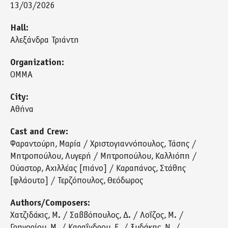
13/03/2026
Hall:
Αλεξάνδρα Τριάντη
Organization:
ΟΜΜΑ
City:
Αθήνα
Cast and Crew:
Φαραντούρη
Μαρία / Χριστογιαννόπουλος
Τάσης /
Μητροπούλου
Λυγερή / Μητροπούλου
Καλλιόπη /
Ούαστορ
Αχιλλέας [πιάνο] / Καραπάνος
Στάθης
[φλάουτο] / Τερζόπουλος
Θεόδωρος
Authors/Composers:
Χατζιδάκις
Μ. / Σαββόπουλος
Δ. / Λοΐζος
Μ. /
Γρηγορίου
Μ. / Καραΐνδρου
Ε. / Ξυδάκης
Ν. /