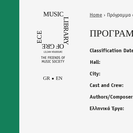
Skip
to
Home
›
Πρόγραμμα 
main
Back
You
content
to
ΠΡΟΓΡΑΜΜ
are
top
here
Classification Dat
Hall:
City:
GR
EN
Cast and Crew:
Authors/Composer
Facebook
Contact
Instagram
Ελληνικά Έργα:
Newsletter
Youtube
terms of use
Δήλωση