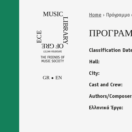
Skip
to
Home
›
Πρόγραμμα 
main
Back
You
content
to
ΠΡΟΓΡΑΜΜ
are
top
here
Classification Dat
Hall:
City:
GR
EN
Cast and Crew:
Authors/Composer
Facebook
Contact
Instagram
Ελληνικά Έργα:
Newsletter
Youtube
terms of use
Δήλωση