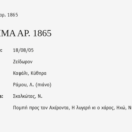
αρ. 1865
Α ΑΡ. 1865
e:
18/08/05
Ζείδωρον
Καψάλι, Κύθηρα
Ράμου, Λ. (πιάνο)
s:
Σκαλκώτας, Ν.
Πομπή προς τον Αχέροντα, Η λυγερή κι ο χάρος, Ηχώ, Νη