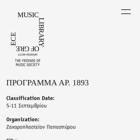
Skip
to
main
content
ΠΡΟΓΡΑΜΜΑ ΑΡ. 1893
Back
to
top
Classification Date:
5-11 Σεπτεμβρίου
Organization:
Ζαχαροπλαστείον Παπασπύρου