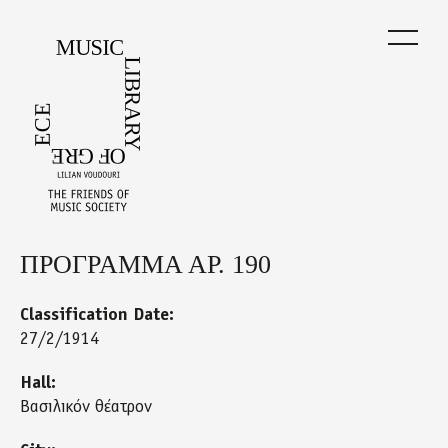
Skip
to
main
content
ΠΡΟΓΡΑΜΜΑ ΑΡ. 190
Back
to
top
Classification Date:
27/2/1914
Hall:
Βασιλικόν θέατρον